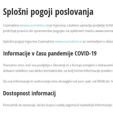
Splošni pogoji poslovanja
Casmatino (
www.casmatino.si
) je trgovina, s katero upravlja podjetje SU
pridržuje pravico do spremembe pogojev na spletnem mestu www.casmatino
Splošni pogoji trgovine Casmatino
www.casmatino.si
so sestavljeni v skl
Informacije v času pandemije COVID-19
Trenutno smo, kot vsa podjetja v Sloveniji in v Evropi omejeni z dobavami 
dobavo izdelkov nas lahko kontaktirate, za bolj točne informacije preden
Za vse informacije in svetovanje smo dosegljivi od pon.-pet. od 09:00 do 16
Dostopnost informacij
Ponudnik se zavezuje, da bo kupcu vselej zagotovil naslednje informacije: