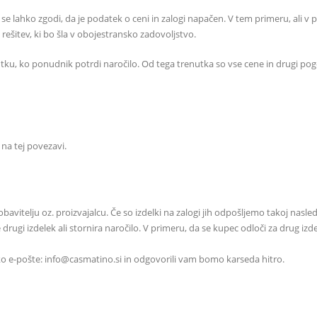
 se lahko zgodi, da je podatek o ceni in zalogi napačen. V tem primeru, ali 
šitev, ki bo šla v obojestransko zadovoljstvo.
ko ponudnik potrdi naročilo. Od tega trenutka so vse cene in drugi pogoji
 na tej povezavi.
vitelju oz. proizvajalcu. Če so izdelki na zalogi jih odpošljemo takoj nasledn
e drugi izdelek ali stornira naročilo. V primeru, da se kupec odloči za drug 
eko e-pošte: info@casmatino.si in odgovorili vam bomo karseda hitro.