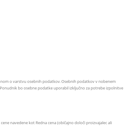
Zakonom o varstvu osebnih podatkov. Osebnih podatkov v nobenem
onudnik bo osebne podatke uporabil izključno za potrebe izpolnitve
 cene navedene kot Redna cena (običajno določi proizvajalec ali