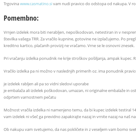
Trgovina
www.casmatino.si
vam nudi pravico do odstopa od nakupa. V roku
Pomembno:
Vrnjen izdelek mora biti nerabljen, nepoškodovan, netestiran in v nespremenj
številka vašega TRR. Za vračilo kupnine, gotovine ne izplačujemo. Po pregl
kreditno kartico, plačanih provizij ne vračamo. Vrne se le osnovni znesek.
Pri vračanju izdelka ponudnik ne krije stroškov pošiljanja, ampak kupec
Vračilo izdelka pa ni možno v naslednjih primerih oz. ima ponudnik pravi
je izdelek rabljen ali pa so vidni sledovi uporabe
je embalaža ali izdelek poškodovan, umazan, ni originalne embalaže in o
odprtem varnostnem pečatu
Možnost vračila izdelka ni namenjeno temu, da bi kupec izdelek testiral 14 
vam izdelek ni všeč ga previdno zapakirajte nazaj in vrnite nazaj na naš na
Ob nakupu vam svetujemo, da nas pokličete in z veseljem vam bomo svetoval