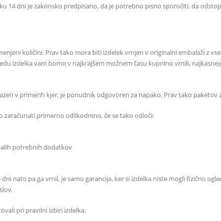
 14 dni je zakonsko predpisano, da je potrebno pisno sporočiti, da odstopa
eni količini. Prav tako mora biti izdelek vrnjen v originalni embalaži z vsemi
edu izdelka vam bomo v najkrajšem možnem času kupnino vrnili, najkasneje pa v
. Razen v primerih kjer, je ponudnik odgovoren za napako. Prav tako paketo
co zaračunati primerno odškodnino, če se tako odloči:
stalih potrebnih dodatkov
dni nato pa ga vrnil, je samo garancija, ker si izdelka niste mogli fizično og
slov.
i pri pravilni izbiri izdelka.