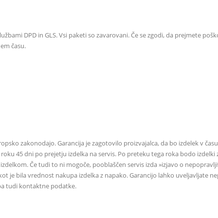
lužbami DPD in GLS. Vsi paketi so zavarovani. Če se zgodi, da prejmete poškodo
nem času.
ropsko zakonodajo. Garancija je zagotovilo proizvajalca, da bo izdelek v čas
 roku 45 dni po prejetju izdelka na servis. Po preteku tega roka bodo izdel
izdelkom. Če tudi to ni mogoče, pooblaščen servis izda »izjavo o nepopravlj
kot je bila vrednost nakupa izdelka z napako. Garancijo lahko uveljavljate nep
 pa tudi kontaktne podatke.