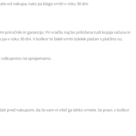
te od nakupa, nato pa blago vrniti v roku 30 dni.
 priročniki in garancijo. Pri vračilu naj bo priložena tudi kopija računa in
 roku 30 dni. V kolikor bi želeli vrniti izdelek plačan s plačilno oz.
v z odkupnino ne sprejemamo.
ledati pred nakupom, da če vam ni všeč ga lahko vrnete. Se pravi, v kolikor