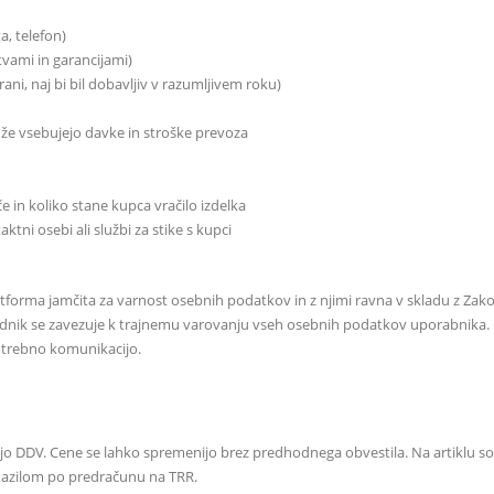
a, telefon)
tvami in garancijami)
trani, naj bi bil dobavljiv v razumljivem roku)
 že vsebujejo davke in stroške prevoza
 in koliko stane kupca vračilo izdelka
tni osebi ali službi za stike s kupci
tforma jamčita za varnost osebnih podatkov in z njimi ravna v skladu z 
nik se zavezuje k trajnemu varovanju vseh osebnih podatkov uporabnika. P
potrebno komunikacijo.
ejo DDV. Cene se lahko spremenijo brez predhodnega obvestila. Na artiklu so
 nakazilom po predračunu na TRR.