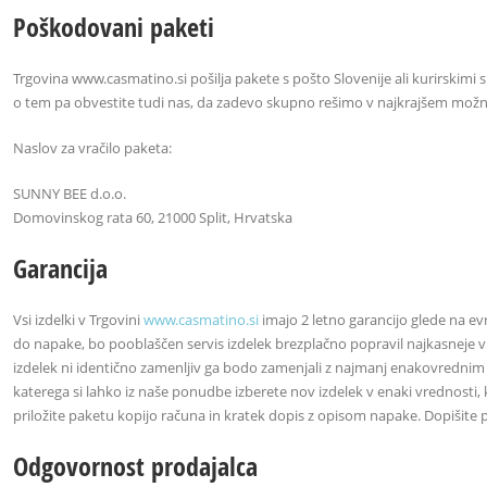
Poškodovani paketi
Trgovina www.casmatino.si pošilja pakete s pošto Slovenije ali kurirskimi s
o tem pa obvestite tudi nas, da zadevo skupno rešimo v najkrajšem mož
Naslov za vračilo paketa:
SUNNY BEE d.o.o.
Domovinskog rata 60, 21000 Split, Hrvatska
Garancija
Vsi izdelki v Trgovini
www.casmatino.si
imajo 2 letno garancijo glede na ev
do napake, bo pooblaščen servis izdelek brezplačno popravil najkasneje v
izdelek ni identično zamenljiv ga bodo zamenjali z najmanj enakovrednim 
katerega si lahko iz naše ponudbe izberete nov izdelek v enaki vrednosti, 
priložite paketu kopijo računa in kratek dopis z opisom napake. Dopišite
Odgovornost prodajalca