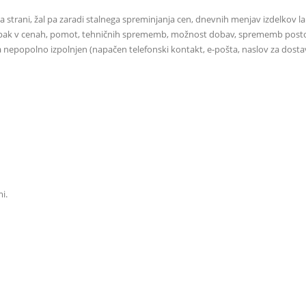
a strani, žal pa zaradi stalnega spreminjanja cen, dnevnih menjav izdelkov
apak v cenah, pomot, tehničnih sprememb, možnost dobav, sprememb postopkov
ta nepopolno izpolnjen (napačen telefonski kontakt, e-pošta, naslov za dostav
i.