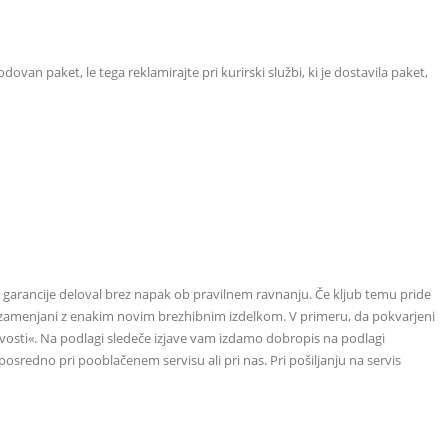
van paket, le tega reklamirajte pri kurirski službi, ki je dostavila paket,
u garancije deloval brez napak ob pravilnem ravnanju. Če kljub temu pride
ki zamenjani z enakim novim brezhibnim izdelkom. V primeru, da pokvarjeni
ivosti«. Na podlagi sledeče izjave vam izdamo dobropis na podlagi
osredno pri pooblačenem servisu ali pri nas. Pri pošiljanju na servis