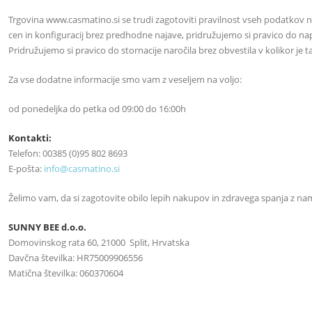
Trgovina www.casmatino.si se trudi zagotoviti pravilnost vseh podatkov n
cen in konfiguracij brez predhodne najave, pridružujemo si pravico do n
Pridružujemo si pravico do stornacije naročila brez obvestila v kolikor je 
Za vse dodatne informacije smo vam z veseljem na voljo:
od ponedeljka do petka od 09:00 do 16:00h
Kontakti:
Telefon: 00385 (0)95 802 8693
E-pošta:
info@casmatino.si
Želimo vam, da si zagotovite obilo lepih nakupov in zdravega spanja z nam
SUNNY BEE d.o.o.
Domovinskog rata 60, 21000 Split, Hrvatska
Davčna številka: HR75009906556
Matična številka: 060370604