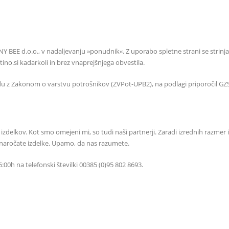
NNY BEE d.o.o., v nadaljevanju »ponudnik«. Z uporabo spletne strani se strinja
.si kadarkoli in brez vnaprejšnjega obvestila.
adu z Zakonom o varstvu potrošnikov (ZVPot-UPB2), na podlagi priporočil G
izdelkov. Kot smo omejeni mi, so tudi naši partnerji. Zaradi izrednih razmer
 naročate izdelke. Upamo, da nas razumete.
:00h na telefonski številki 00385 (0)95 802 8693.