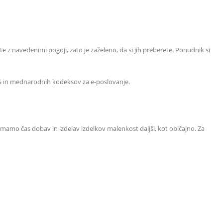
te z navedenimi pogoji, zato je zaželeno, da si jih preberete. Ponudnik si
ZS in mednarodnih kodeksov za e-poslovanje.
 imamo čas dobav in izdelav izdelkov malenkost daljši, kot običajno. Za