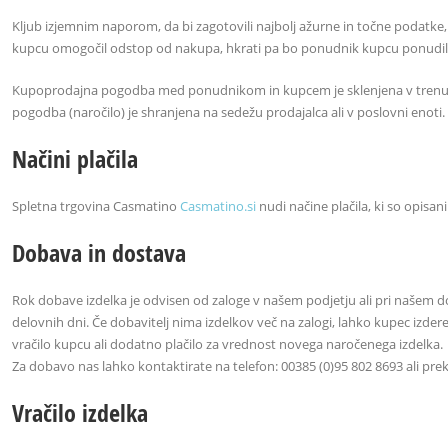
Kljub izjemnim naporom, da bi zagotovili najbolj ažurne in točne podatke,
kupcu omogočil odstop od nakupa, hkrati pa bo ponudnik kupcu ponudil re
Kupoprodajna pogodba med ponudnikom in kupcem je sklenjena v trenutku, 
pogodba (naročilo) je shranjena na sedežu prodajalca ali v poslovni enoti.
Načini plačila
Spletna trgovina Casmatino
Casmatino.si
nudi načine plačila, ki so opisani
Dobava in dostava
Rok dobave izdelka je odvisen od zaloge v našem podjetju ali pri našem doba
delovnih dni. Če dobavitelj nima izdelkov več na zalogi, lahko kupec izder
vračilo kupcu ali dodatno plačilo za vrednost novega naročenega izdelka.
Za dobavo nas lahko kontaktirate na telefon: 00385 (0)95 802 8693 ali pr
Vračilo izdelka