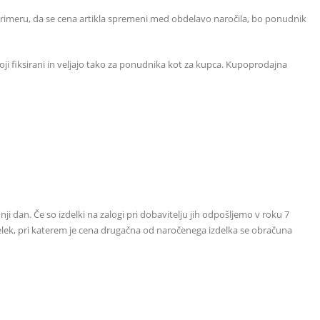
v primeru, da se cena artikla spremeni med obdelavo naročila, bo ponudnik
 fiksirani in veljajo tako za ponudnika kot za kupca. Kupoprodajna
ji dan. Če so izdelki na zalogi pri dobavitelju jih odpošljemo v roku 7
izdelek, pri katerem je cena drugačna od naročenega izdelka se obračuna