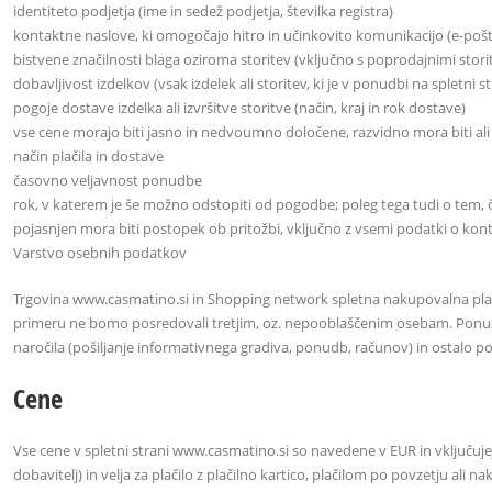
identiteto podjetja (ime in sedež podjetja, številka registra)
kontaktne naslove, ki omogočajo hitro in učinkovito komunikacijo (e-pošt
bistvene značilnosti blaga oziroma storitev (vključno s poprodajnimi stori
dobavljivost izdelkov (vsak izdelek ali storitev, ki je v ponudbi na spletni s
pogoje dostave izdelka ali izvršitve storitve (način, kraj in rok dostave)
vse cene morajo biti jasno in nedvoumno določene, razvidno mora biti ali
način plačila in dostave
časovno veljavnost ponudbe
rok, v katerem je še možno odstopiti od pogodbe; poleg tega tudi o tem, če
pojasnjen mora biti postopek ob pritožbi, vključno z vsemi podatki o kontak
Varstvo osebnih podatkov
Trgovina www.casmatino.si in Shopping network spletna nakupovalna pla
primeru ne bomo posredovali tretjim, oz. nepooblaščenim osebam. Ponud
naročila (pošiljanje informativnega gradiva, ponudb, računov) in ostalo 
Cene
Vse cene v spletni strani www.casmatino.si so navedene v EUR in vključuj
dobavitelj) in velja za plačilo z plačilno kartico, plačilom po povzetju ali