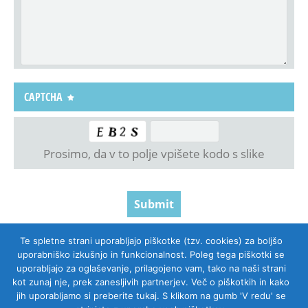
CAPTCHA
Prosimo, da v to polje vpišete kodo s slike
Te spletne strani uporabljajo piškotke (tzv. cookies) za boljšo
uporabniško izkušnjo in funkcionalnost. Poleg tega piškotki se
uporabljajo za oglaševanje, prilagojeno vam, tako na naši strani
kot zunaj nje, prek zanesljivih partnerjev. Več o piškotkih in kako
KONTAKTIRAJTE NAS
KUPITE ONLINE
jih uporabljamo si preberite tukaj. S klikom na gumb 'V redu' se
VARSTVO OSEBNIH PODATKOV