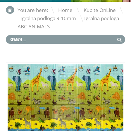
\
\
You are here:
Home
Kupite OnLine
\
Igralna podloga 9-10mm
Igralna podloga
ABC ANIMALS