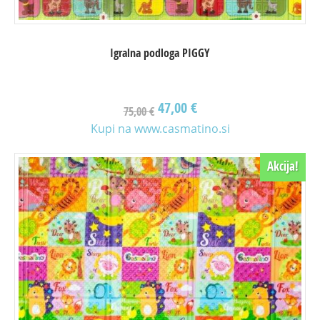
Igralna podloga PIGGY
47,00
€
75,00
€
Kupi na www.casmatino.si
Akcija!