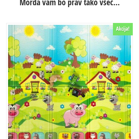
Morda vam bo prav tako všeč…
Akcija!