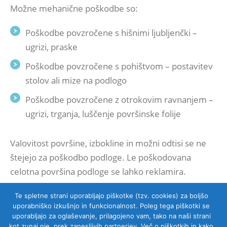
Možne mehanične poškodbe so:
Poškodbe povzročene s hišnimi ljubljenčki –
ugrizi, praske
Poškodbe povzročene s pohištvom – postavitev
stolov ali mize na podlogo
Poškodbe povzročene z otrokovim ravnanjem –
ugrizi, trganja, luščenje površinske folije
Valovitost površine, izbokline in možni odtisi se ne
štejejo za poškodbo podloge. Le poškodovana
celotna površina podloge se lahko reklamira.
Te spletne strani uporabljajo piškotke (tzv. cookies) za boljšo
uporabniško izkušnjo in funkcionalnost. Poleg tega piškotki se
uporabljajo za oglaševanje, prilagojeno vam, tako na naši strani
kot zunaj nje, prek zanesljivih partnerjev. Več o piškotkih in kako